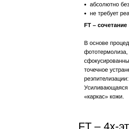
абсолютно бе
не требует ре
FT – сочетание
В основе процед
фототермолиза,
сфокусированных
точечное устран
реэпителизации:
Усиливающаяся 
«каркас» кожи.
FT – 4х-э