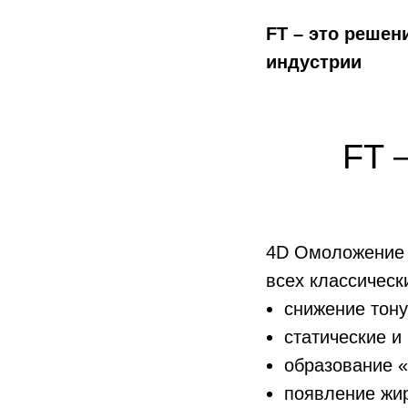
FT – это решен
индустрии
FT 
4D Омоложение л
всех классическ
снижение тону
статические 
образование «
появление жи