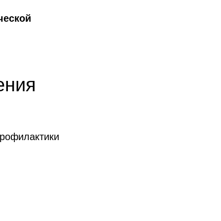
ческой
ения
профилактики