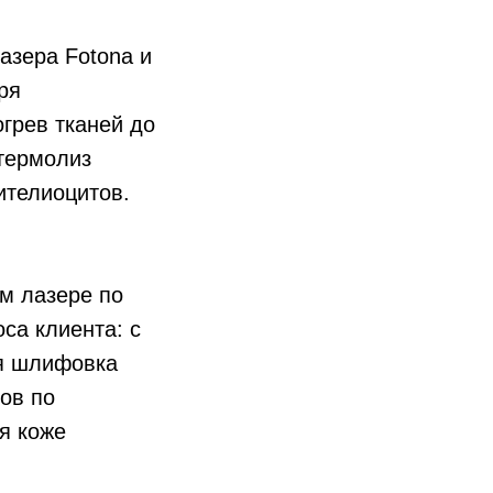
зера Fotona и
ря
грев тканей до
термолиз
ителиоцитов.
м лазере по
са клиента: с
ая шлифовка
ов по
я коже