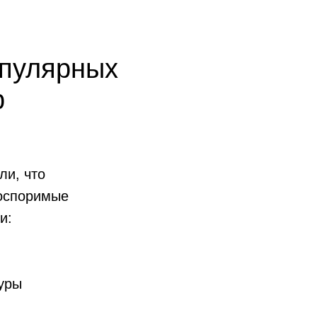
опулярных
р
ли, что
еоспоримые
и:
уры