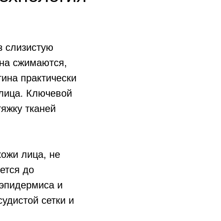
з слизистую
ена сжимаются,
тина практически
 лица. Ключевой
яжку тканей
ожи лица, не
ется до
 эпидермиса и
удистой сетки и