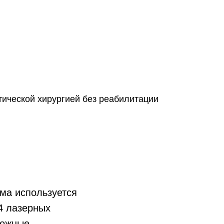
тической хирургией без реабилитации
ема используется
4 лазерных
кожные